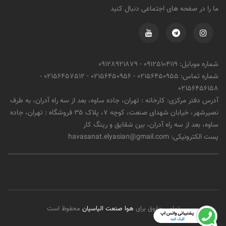
ما را در صفحه های اجتماعی دنبال کنید
شماره موبایل:
09125104119
-
09128921879
شماره تماس:
02156450955
-
02156450956
-
02156457512
-
02156456158
آدرس دفتر مرکزی: کارخانه : تهران، جاده ساوه، بعد از سه راه آدران، به طرف
نصیرشهر، خیابان شهدای صنعت، کوچه ۷، پلاک ۳۵ فروشگاه : تهران، جاده
ساوه، بعد از سه راه آدران، بین شقایق و رینگ کار
پست الکترونیکی:
havasanat.elyasian@gmail.com
تمامی حقوق برای
هوا صنعت الیاسیان
محفوظ است