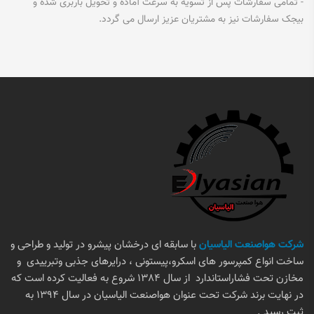
- تمامی سفارشات پس از تسویه به سرعت آماده و تحویل باربری شده و
بیجک سفارشات نیز به مشتریان عزیز ارسال می گردد.
شرکت هواصنعت الیاسیان
با سابقه ای درخشان پیشرو در تولید و طراحی و
ساخت انواع کمپرسور هاى اسكرو،پيستونى ، درایرهاى جذبى وتبرييدى و
مخازن تحت فشاراستاندارد از سال 1384 شروع به فعالیت کرده است که
در نهایت برند شرکت تحت عنوان هواصنعت الیاسیان در سال 1394 به
ثبت رسید .